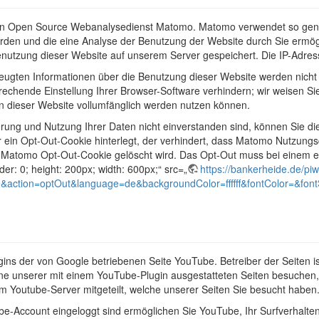
en Open Source Webanalysedienst Matomo. Matomo verwendet so genann
den und die eine Analyse der Benutzung der Website durch Sie ermög
enutzung dieser Website auf unserem Server gespeichert. Die IP-Adres
eugten Informationen über die Benutzung dieser Website werden nicht 
echende Einstellung Ihrer Browser-Software verhindern; wir weisen Sie
en dieser Website vollumfänglich werden nutzen können.
rung und Nutzung Ihrer Daten nicht einverstanden sind, können Sie di
r ein Opt-Out-Cookie hinterlegt, der verhindert, dass Matomo Nutzungs
 Matomo Opt-Out-Cookie gelöscht wird. Das Opt-Out muss bei einem er
er: 0; height: 200px; width: 600px;“ src=„
https://bankerheide.de/pi
ction=optOut&language=de&backgroundColor=ffffff&fontColor=&font
gins der von Google betriebenen Seite YouTube. Betreiber der Seiten i
e unserer mit einem YouTube-Plugin ausgestatteten Seiten besuchen,
em Youtube-Server mitgeteilt, welche unserer Seiten Sie besucht haben
e-Account eingeloggt sind ermöglichen Sie YouTube, Ihr Surfverhalten